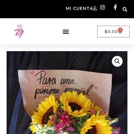
MI CUENTA
0
$
0.00