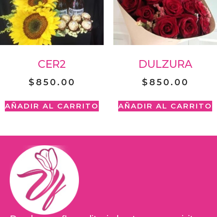
CER2
DULZURA
$
850.00
$
850.00
AÑADIR AL CARRITO
AÑADIR AL CARRITO