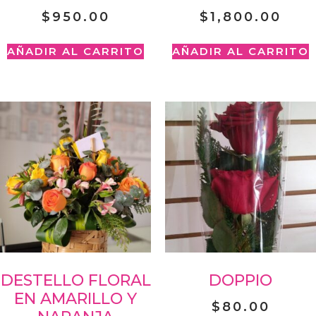
$
950.00
$
1,800.00
AÑADIR AL CARRITO
AÑADIR AL CARRITO
DESTELLO FLORAL
DOPPIO
EN AMARILLO Y
$
80.00