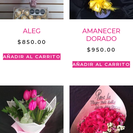
ALEG
AMANECER
DORADO
$
850.00
$
950.00
AÑADIR AL CARRITO
AÑADIR AL CARRITO