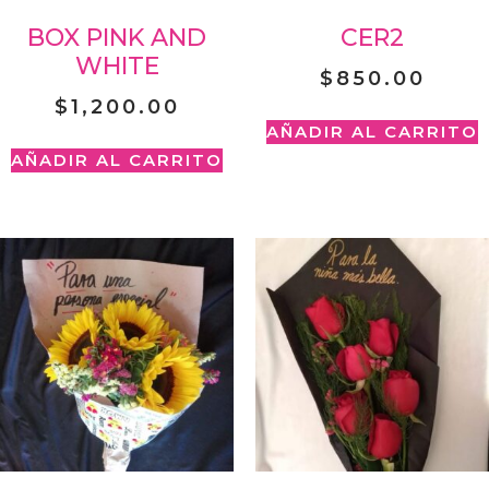
BOX PINK AND
CER2
WHITE
$
850.00
$
1,200.00
AÑADIR AL CARRITO
AÑADIR AL CARRITO