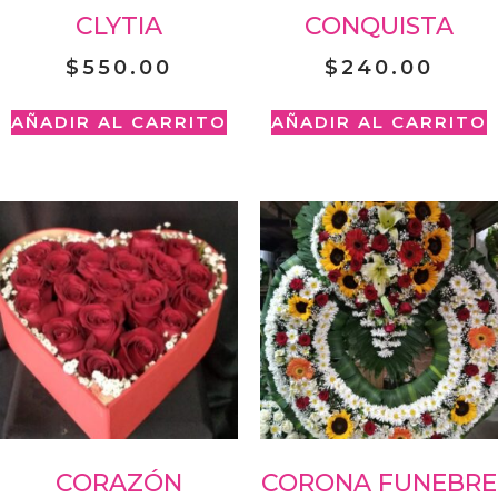
CLYTIA
CONQUISTA
$
550.00
$
240.00
AÑADIR AL CARRITO
AÑADIR AL CARRITO
CORAZÓN
CORONA FUNEBRE