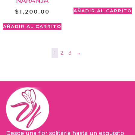
NARANJA
AÑADIR AL CARRITO
$
1,200.00
AÑADIR AL CARRITO
1
2
3
→
Desde una flor solitaria hasta un exquisito